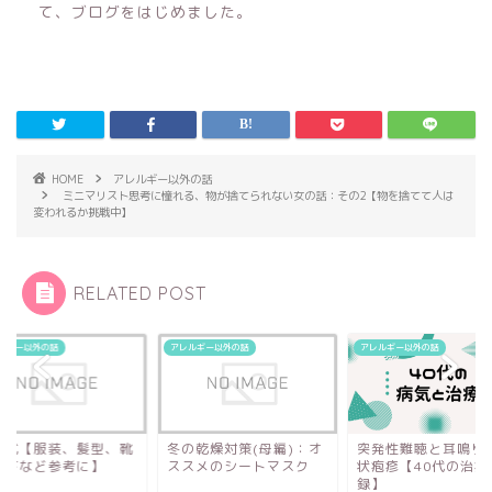
て、ブログをはじめました。
HOME
アレルギー以外の話
ミニマリスト思考に憧れる、物が捨てられない女の話：その2【物を捨てて人は
変われるか挑戦中】
RELATED POST
ルギー以外の話
アレルギー以外の話
アレルギー以外の話
園式【服装、髪型、靴
冬の乾燥対策(母編)：オ
突発性難聴と耳鳴り
靴下など参考に】
ススメのシートマスク
状疱疹【40代の治療
録】