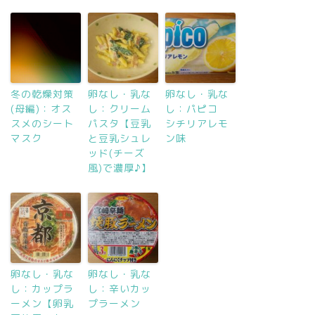
冬の乾燥対策
卵なし・乳な
卵なし・乳な
(母編)：オス
し：クリーム
し：パピコ
スメのシート
パスタ【豆乳
シチリアレモ
マスク
と豆乳シュレ
ン味
ッド(チーズ
風)で濃厚♪】
卵なし・乳な
卵なし・乳な
し：カップラ
し：辛いカッ
ーメン【卵乳
プラーメン