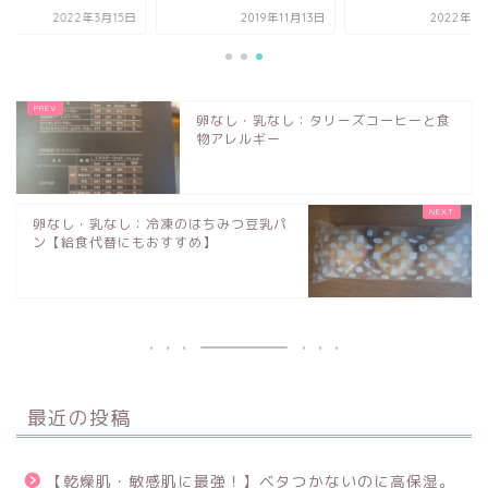
2022年3月15日
2019年11月13日
2022年2
卵なし・乳なし：タリーズコーヒーと食
物アレルギー
卵なし・乳なし：冷凍のはちみつ豆乳パ
ン【給食代替にもおすすめ】
最近の投稿
【乾燥肌・敏感肌に最強！】ベタつかないのに高保湿。