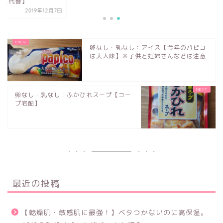
給食代替】
2019年12月7日
卵なし・乳なし：アイス【今年のパピコ
は大人味】※子供と妊婦さんなどは注意
卵なし・乳なし：ふかひれスープ【コー
プ宅配】
最近の投稿
【乾燥肌・敏感肌に最強！】ベタつかないのに高保湿。