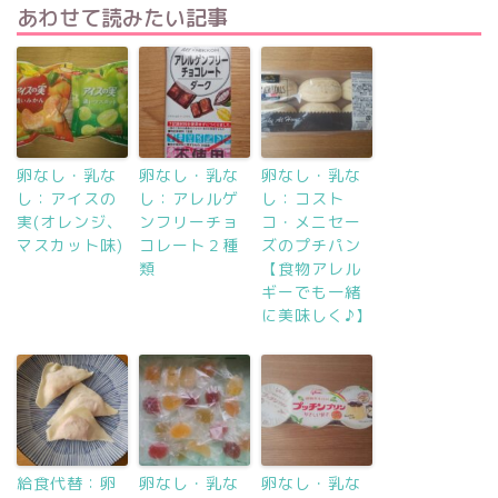
あわせて読みたい記事
卵なし・乳な
卵なし・乳な
卵なし・乳な
し：アイスの
し：アレルゲ
し：コスト
実(オレンジ、
ンフリーチョ
コ・メニセー
マスカット味)
コレート２種
ズのプチパン
類
【食物アレル
ギーでも一緒
に美味しく♪】
給食代替：卵
卵なし・乳な
卵なし・乳な