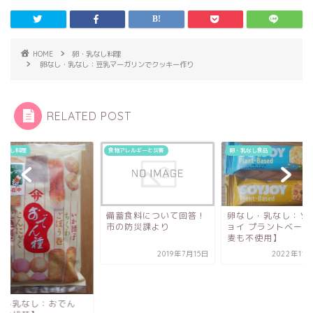
HOME
卵・乳なし料理
卵なし・乳なし：豆乳マーガリンでクッキー作り
RELATED POST
乳なし料理
食物アレルギーと災害
卵・乳なし食品
備蓄食料について回答！
卵なし・乳なし：ソ
市の防災課より
ョイ プラントベース
麦も不使用】
2019年7月15日
2022年11
なし乳なし：おでん