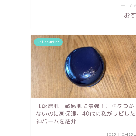
― C
お
おすすめ化粧品
【乾燥肌・敏感肌に最強！】ベタつか
ないのに高保湿。40代の私がリピした
神バームを紹介
2025年10月23